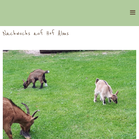
Skip
to
Hof
Alms
content
Nachwuchs auf Hof Alms
Veerßen
Landwirtschaft
&
Kindertagespflege